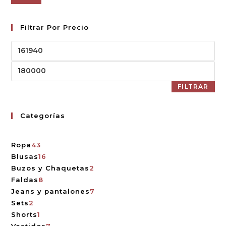
Filtrar Por Precio
FILTRAR
Categorías
Ropa
43
Blusas
16
Buzos y Chaquetas
2
Faldas
8
Jeans y pantalones
7
Sets
2
Shorts
1
Vestidos
7