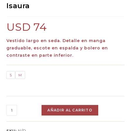
Isaura
USD
74
Vestido largo en seda. Detalle en manga
graduable, escote en espalda y bolero en
contraste en parte inferior.
S
M
AÑADIR AL CARRITO
SKU:
N/D