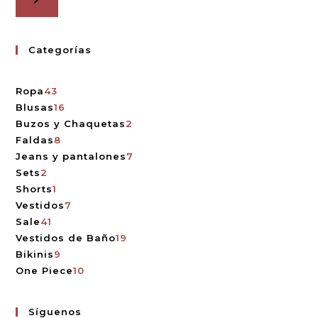
Categorías
Ropa
43
Blusas
16
Buzos y Chaquetas
2
Faldas
8
Jeans y pantalones
7
Sets
2
Shorts
1
Vestidos
7
Sale
41
Vestidos de Baño
19
Bikinis
9
One Piece
10
Síguenos