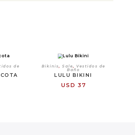
CIONES
SELECCIONAR OPCIONES
tidos de
Bikinis
,
Sale
,
Vestidos de
Baño
ACOTA
LULU BIKINI
8
USD
37