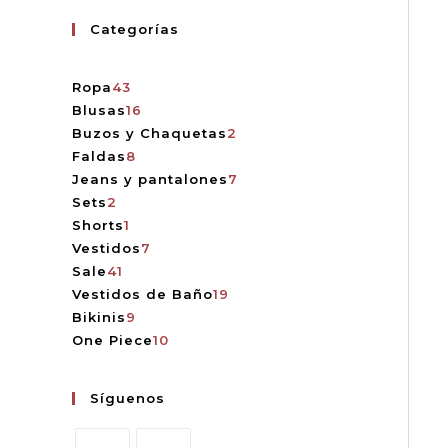
Categorías
Ropa
43
Blusas
16
Buzos y Chaquetas
2
Faldas
8
Jeans y pantalones
7
Sets
2
Shorts
1
Vestidos
7
Sale
41
Vestidos de Baño
19
Bikinis
9
One Piece
10
Síguenos