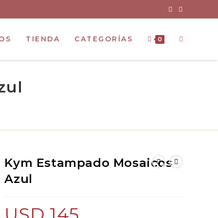
OS
TIENDA
CATEGORÍAS
0
zul
Kym Estampado Mosaicos
Azul
USD
145