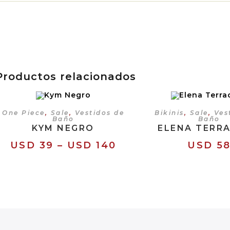
Productos relacionados
SELECCIONAR OPCIONES
SELECCIONAR OP
One Piece
,
Sale
,
Vestidos de
Bikinis
,
Sale
,
Ves
Baño
Baño
KYM NEGRO
ELENA TERR
USD
39
–
USD
140
USD
5