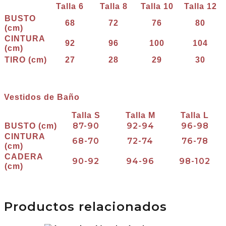
Talla 6
Talla 8
Talla 10
Talla 12
BUSTO
68
72
76
80
(cm)
CINTURA
92
96
100
104
(cm)
TIRO (cm)
27
28
29
30
Vestidos de Baño
Talla S
Talla M
Talla L
87-90
92-94
96-98
BUSTO (cm)
CINTURA
68-70
72-74
76-78
(cm)
CADERA
90-92
94-96
98-102
(cm)
Productos relacionados