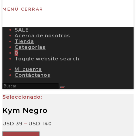
MENÚ
CERRAR
SALE
Acerca de nosotros
Tienda
Categorías
0
Toggle website search
Mi cuenta
Contáctanos
Seleccionado:
Kym Negro
USD
39
–
USD
140
Elige las opciones