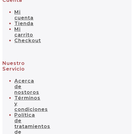
Cuenta
Mi
cuenta
Tienda
Mi
carrito
Checkout
Nuestro
Servicio
Acerca
de
nostoros
Términos
y
condiciones
Política
de
tratamientos
de