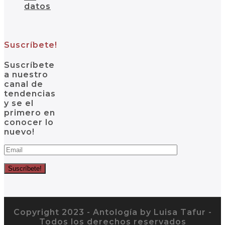
datos
Suscríbete!
Suscríbete
a nuestro
canal de
tendencias
y se el
primero en
conocer lo
nuevo!
Copyright 2023 - Antología by Luisa Tafur -
Todos los derechos reservados