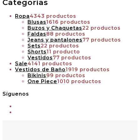
Categorías
Ropa
43
43 productos
Blusas
16
16 productos
Buzos y Chaquetas
2
2 productos
Faldas
8
8 productos
Jeans y pantalones
7
7 productos
Sets
2
2 productos
Shorts
1
1 producto
Vestidos
7
7 productos
Sale
41
41 productos
Vestidos de Baño
19
19 productos
Bikinis
9
9 productos
One Piece
10
10 productos
Síguenos