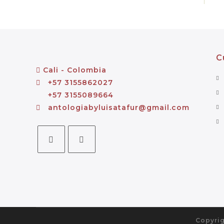
C
Cali - Colombia
+57 3155862027
+57 3155089664
antologiabyluisatafur@gmail.com
Copyrig