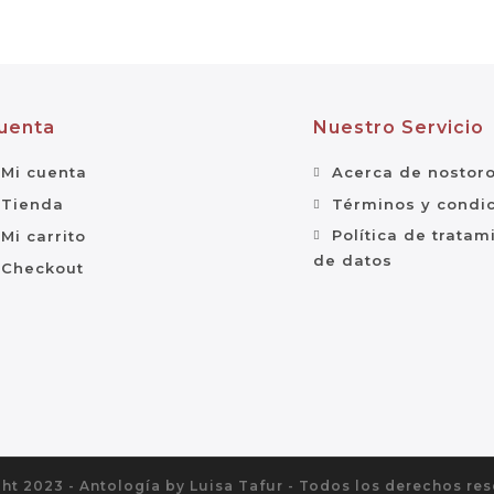
uenta
Nuestro Servicio
Mi cuenta
Acerca de nostor
Tienda
Términos y condi
Política de tratam
Mi carrito
de datos
Checkout
ht 2023 - Antología by Luisa Tafur - Todos los derechos re