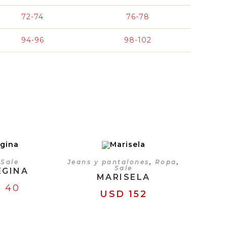
72-74
76-78
94-96
98-102
CIONES
SELECCIONAR OPCIONES
,
Sale
Jeans y pantalones
,
Ropa
,
Sale
EGINA
MARISELA
D
40
USD
152