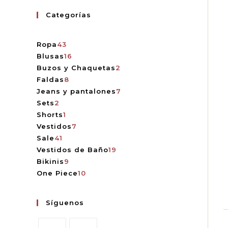
Categorías
Ropa
43
Blusas
16
Buzos y Chaquetas
2
Faldas
8
Jeans y pantalones
7
Sets
2
Shorts
1
Vestidos
7
Sale
41
Vestidos de Baño
19
Bikinis
9
One Piece
10
Síguenos