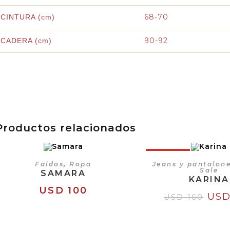
68-70
CINTURA (cm)
90-92
CADERA (cm)
Productos relacionados
¡OFERTA!
SELECCIONAR OPCIONES
SELECCIONAR OP
Faldas
,
Ropa
Jeans y pantalon
Sale
SAMARA
KARINA
USD
100
US
USD
160