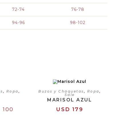
72-74
76-78
94-96
98-102
CIONES
SELECCIONAR OPCIONES
es
,
Ropa
,
Buzos y Chaquetas
,
Ropa
,
Sale
MARISOL AZUL
D
100
USD
179