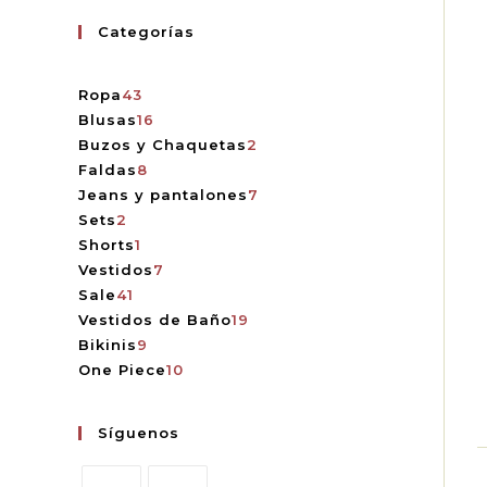
Categorías
Ropa
43
Blusas
16
Buzos y Chaquetas
2
Faldas
8
Jeans y pantalones
7
Sets
2
Shorts
1
Vestidos
7
Sale
41
Vestidos de Baño
19
Bikinis
9
One Piece
10
Síguenos