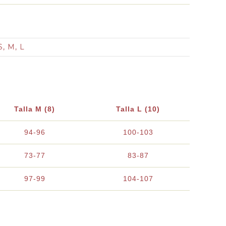
S, M, L
Talla M (8)
Talla L (10)
94-96
100-103
73-77
83-87
97-99
104-107