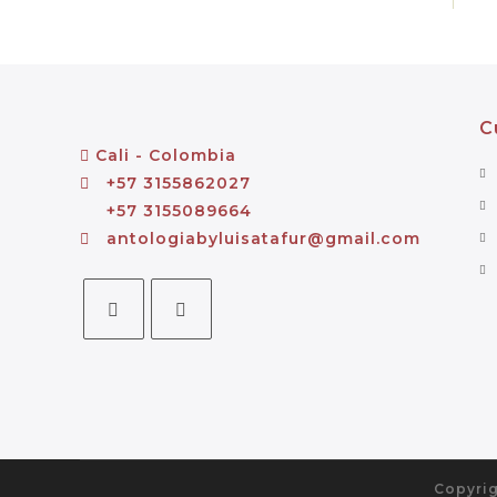
C
Cali - Colombia
+57 3155862027
+57 3155089664
antologiabyluisatafur@gmail.com
Copyrig