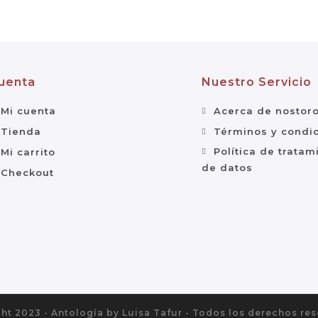
uenta
Nuestro Servicio
Mi cuenta
Acerca de nostor
Tienda
Términos y condi
Política de tratam
Mi carrito
de datos
Checkout
ht 2023 - Antología by Luisa Tafur - Todos los derechos re