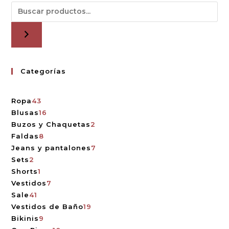
Categorías
Ropa
43
Blusas
16
Buzos y Chaquetas
2
Faldas
8
Jeans y pantalones
7
Sets
2
Shorts
1
Vestidos
7
Sale
41
Vestidos de Baño
19
Bikinis
9