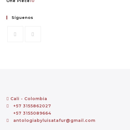
One Piece
10
Síguenos
Cali - Colombia
+57 3155862027
+57 3155089664
antologiabyluisatafur@gmail.com