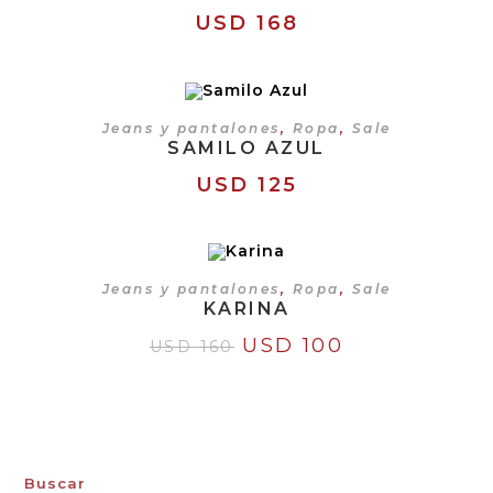
USD
168
SELECCIONAR OPCIONES
Jeans y pantalones
,
Ropa
,
Sale
SAMILO AZUL
USD
125
SELECCIONAR OPCIONES
Jeans y pantalones
,
Ropa
,
Sale
KARINA
¡OFERTA!
USD
100
USD
160
Buscar